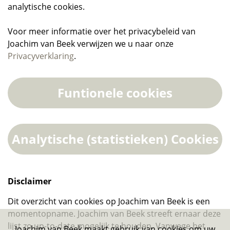
analytische cookies.
Voor meer informatie over het privacybeleid van
Joachim van Beek verwijzen we u naar onze
Privacyverklaring
.
Funtionele cookies
Analytische (statistieken) Cookies
Naam cookie
Domein
PopUp
https://joachimva
Disclaimer
Naam cookie
Domein
Dit overzicht van cookies op Joachim van Beek is een
momentopname. Joachim van Beek streeft ernaar deze
ASP.NET_SessionId
https://joachimva
_gid
https://joachimva
lijst zo up-to-date mogelijk te houden. Vanwege het
Joachim van Beek maakt gebruik van cookies om uw