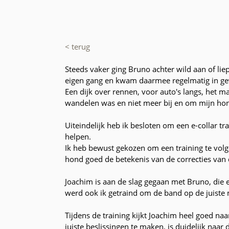
< terug
Steeds vaker ging Bruno achter wild aan of liep
eigen gang en kwam daarmee regelmatig in geva
Een dijk over rennen, voor auto's langs, het ma
wandelen was en niet meer bij en om mijn hond z
Uiteindelijk heb ik besloten om een e-collar tr
helpen.
Ik heb bewust gekozen om een training te volge
hond goed de betekenis van de correcties van d
Joachim is aan de slag gegaan met Bruno, die 
werd ook ik getraind om de band op de juiste m
Tijdens de training kijkt Joachim heel goed na
juiste beslissingen te maken, is duidelijk naar 