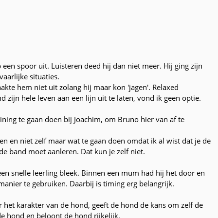
 een spoor uit. Luisteren deed hij dan niet meer. Hij ging zijn
arlijke situaties.
akte hem niet uit zolang hij maar kon 'jagen'. Relaxed
ijn hele leven aan een lijn uit te laten, vond ik geen optie.
aining te gaan doen bij Joachim, om Bruno hier van af te
n en niet zelf maar wat te gaan doen omdat ik al wist dat je de
e band moet aanleren. Dat kun je zelf niet.
een snelle leerling bleek. Binnen een mum had hij het door en
anier te gebruiken. Daarbij is timing erg belangrijk.
ar het karakter van de hond, geeft de hond de kans om zelf de
de hond en beloont de hond rijkelijk.